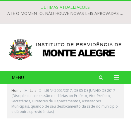
ÚLTIMAS ATUALIZAÇÕES:
ATÉ O MOMENTO, NÃO HOUVE NOVAS LEIS APROVADAS PARA O EXERCÍCIO DE 2026.
MENU
»
»
Home
Leis
LEI Nº 5095/2017, DE 05 DE JUNHO DE 2017
(Disciplina a concessão de diárias ao Prefeito, Vice-Prefeito,
Secretários, Diretores de Departamentos, Assessores
Municipais, quando de seu deslocamento da sede do município
e dá outras providências)