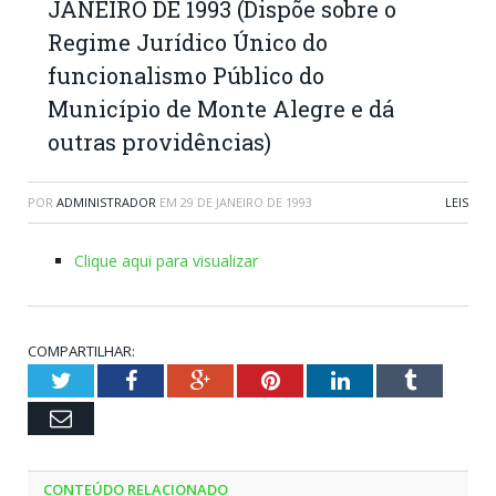
JANEIRO DE 1993 (Dispõe sobre o
Regime Jurídico Único do
funcionalismo Público do
Município de Monte Alegre e dá
outras providências)
POR
ADMINISTRADOR
EM
29 DE JANEIRO DE 1993
LEIS
Clique aqui para visualizar
COMPARTILHAR:
Twitter
Facebook
Google+
Pinterest
LinkedIn
Tumblr
Email
CONTEÚDO RELACIONADO